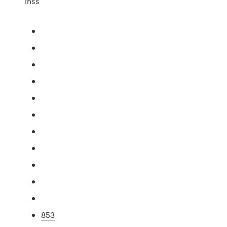
inss
853