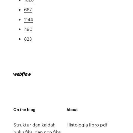
667
1144
490
823
On the blog
About
Struktur dan kaidah
Histologia libro pdf
buku fiksi dan non fiksi